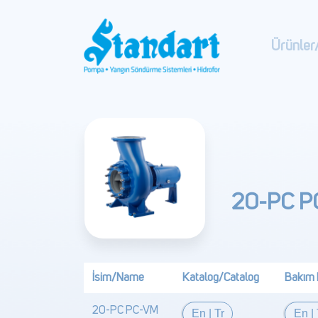
Ürünler
20-PC P
İsim/Name
Katalog/Catalog
Bakım 
20-PC PC-VM
En
|
Tr
En
|