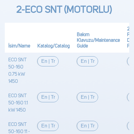
2-ECO SNT (MOTORLU)
2D 
Bakım
PD
Klavuzu/Maintenance
Dra
İsim/Name
Katalog/Catalog
Guide
PD
ECO SNT
En
|
Tr
En
|
Tr
50-160
0.75 kW
1450
ECO SNT
En
|
Tr
En
|
Tr
50-160 1.1
kW 1450
ECO SNT
En
|
Tr
En
|
Tr
50-160 11 -