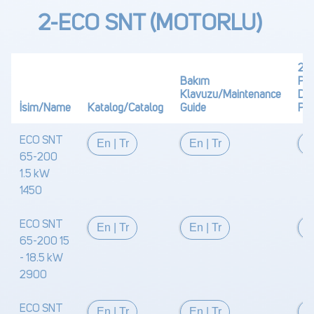
2-ECO SNT (MOTORLU)
2D 
Bakım
PD
Klavuzu/Maintenance
Dra
İsim/Name
Katalog/Catalog
Guide
PD
ECO SNT
En
|
Tr
En
|
Tr
65-200
1.5 kW
1450
ECO SNT
En
|
Tr
En
|
Tr
65-200 15
- 18.5 kW
2900
ECO SNT
En
|
Tr
En
|
Tr