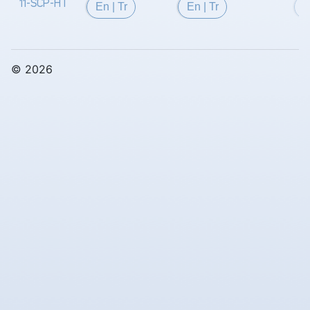
11-SCP-HT
En
|
Tr
En
|
Tr
© 2026