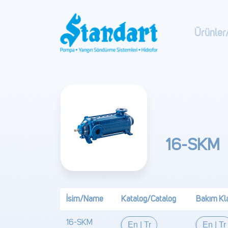
Ürünler
16-SKM
İsim/Name
Katalog/Catalog
Bakım Kl
16-SKM
En
|
Tr
En
|
Tr